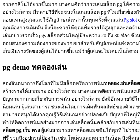
จากคาสิโนได้ยากขึ้นมาก บางคนคิดว่าการเล่นสล็อต pg ให้ความ
อย่างไรก็ตาม มีหลายวิธีที่จะชนะในเกมสล็อต pg ที่ไม่เกี่ยวข้อง
ตอบแทนสูงสุดและใช้สัญลักษณ์เหล่านั้นทุกครั้งที่คุณเล่น
Pg slot
d
คุณต้องการเดิมพัน สิ่งนี้จะช่วยให้คุณเพิ่มรายได้สูงสุดและลดจำ
เล่นอย่างรวดเร็ว pgs สล็อตส่วนใหญ่มีระหว่าง 20 ถึง 30 ช่อง ซึ่ง
ตอบสนองความต้องการของพวกเขาสำหรับสัญลักษณ์แห่งความโชคดีมาก
เก็บเงินรางวัลของผู้เล่นได้มากขึ้น แม้ว่าผู้เล่นจะไม่เคยเห็นก็ตา
pg demo ทดลองเล่น
ลองจินตนาการถึงโลกที่ไม่มีสล็อตหรือการพนัน
ทดลองเล่นสล็อต 
สร้างรายได้มากมาย อย่างไรก็ตาม บางคนอาจติดการพนันและเสีย
ปัญหามากมายเกี่ยวกับการพนัน อย่างไรก็ตาม ยังมีอีกหลายวิธีในก
นิยมเล่น ผู้เล่นสามารถชนะเงินโดยการเดิมพันผลลัพธ์ของตัวเล
สามารถสนุกได้หากคุณรู้วิธีเล่นเกมอย่างปลอดภัย ปัญหาที่ใหญ่ที่
ทำให้ติดการพนันอย่างมากการเล่นสล็อตนั้นคล้ายกับการเล่นหิ
สล็อต pg เว็บ ตรง
ผู้เล่นสามารถหาสล็อตแมชชีนได้ทุกที่ ไม่ว่าจ
ฟรี
รวมถึงอุปกรณ์ป้องกัน เช่น โทเค็นและหมวกกันน็อค สิ่งที่คุ