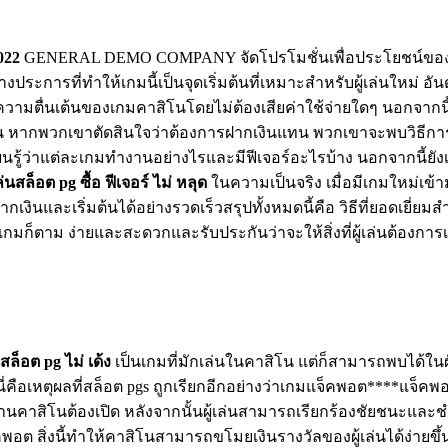
022
GENERAL DEMO COMPANY จัดโปรโมชั่นเพื่อประโยชน์ของผู้เล
ะการที่ทำให้เกมนี้เป็นจุดเริ่มต้นที่เหมาะสำหรับผู้เล่นใหม่ อั
ับความตื่นเต้นของเกมคาสิโนโดยไม่ต้องเสียค่าใช้จ่ายใดๆ นอกจากนี
ั้น หากพวกเขาตัดสินใจว่าต้องการฝากเงินแทน พวกเขาจะพบวิธีการที่ส
ยนรู้ว่าแต่ละเกมทำงานอย่างไรและมีฟีเจอร์อะไรบ้าง นอกจากนี้ยั
นสล็อต pg ซื้อ ฟีเจอร์ ไม่ หลุด
ในความเป็นจริง เมื่อมีเกมใหม่เข้าม
ากเงินและเริ่มต้นได้อย่างรวดเร็วสรุปทั้งหมดนี้คือ วิธีที่ยอดเยี่
็ตาม ง่ายและสะดวกและรับประกันว่าจะให้สิ่งที่ผู้เล่นต้องการ
ล็อต pg ไม่ เด้ง
เป็นเกมที่มักเล่นในคาสิโน แต่ก็สามารถพบได้ในผ
ุด นี่คือเหตุผลที่สล็อต pgs ถูกเรียกอีกอย่างว่าเกมแจ็คพอต****แจ็
ักงานคาสิโนต้องเปิด หลังจากนั้นผู้เล่นสามารถเรียกร้องชัยชนะและช
พอต สิ่งนี้ทำให้คาสิโนสามารถขโมยเงินรางวัลของผู้เล่นได้ง่ายขึ