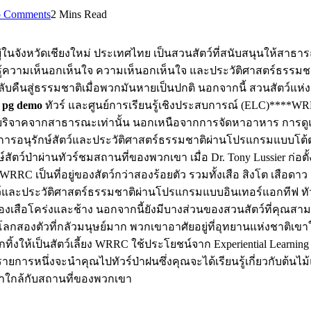
 Comments
2 Mins Read
ยู่ในจังหวัดเชียงใหม่ ประเทศไทย เป็นสวนสัตว์ที่สนับสนุนให้ส
ยนรู้ความเห็นอกเห็นใจ ความเห็นอกเห็นใจ และประวัติศาสตร์ธรรมช
บคืนสู่ธรรมชาติเมื่อพวกมันหายเป็นปกติ นอกจากนี้ สวนสัตว์แห่งน
 pg demo
ทัวร์ และศูนย์การเรียนรู้เชิงประสบการณ์ (ELC)****WRRC
าคจากสาธารณะเท่านั้น นอกเหนือจากการจัดหาอาหาร การดูแลสัตว
ับการอนุรักษ์สัตว์และประวัติศาสตร์ธรรมชาติผ่านโปรแกรมแบบโต้
ษ์สัตว์ป่าผ่านทัวร์ชมสถานที่ของพวกเขา เมื่อ Dr. Tony Lussier ก่อต
WRRC เป็นที่อยู่ของสัตว์กว่าสองร้อยตัว รวมทั้งเสือ สิงโต เสือดาว
ว์และประวัติศาสตร์ธรรมชาติผ่านโปรแกรมแบบอินเทอร์แอกทีฟ ทั
ของเสือโคร่งและช้าง นอกจากนี้ยังมีบางส่วนของสวนสัตว์ที่คุณสาม
วโลกสองตัวที่กลัวมนุษย์มาก พวกเขาอาศัยอยู่ที่อุทยานแห่งชาติเขาใ
ิ้งให้เป็นสัตว์เลี้ยง WRRC ใช้ประโยชน์จาก Experiential Learning
ยการหนึ่งจะนำคุณไปทัวร์ป่าฝนซึ่งคุณจะได้เรียนรู้เกี่ยวกับต้นไ
ที่ป่าใกล้กับสถานที่ของพวกเขา