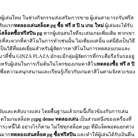
่นใหม่ ในช่วงกิจกรรมส่งเสริมการขาย ผู้เล่นสามารถรับฟรีส
นดับแรก
ทดลองเล่นสล็อต pg ซื้อ ฟรี ส ปิ น เกม ใหม่
ผู้เล่นจะได้รับ
้
สล็อตซื้อฟรีสปิน pg
หากผู้เล่นสนใจที่จะเล่นเกมเพิ่มเติม พวกเขา
ะดวกที่คาสิโนในการทำเช่นนั้น ไม่เพียงแค่นั้น แต่นี่ยังเป็นวิธี
งเป็นวิธีที่ยอดเยี่ยมสำหรับผู้จัดการคาสิโนในการทดสอบเกมและ
าที่ชั้น GINZA PLAZA มักจะมีกลุ่มผู้จัดการที่กระตือรือร้นรออยู่
ยมสำหรับผู้เล่นในการเริ่มต้นในโลกของเกมคาสิโน
ทดลองซื้อ ฟรี ส ปิ
เพื่อความสนุกสนานและเรียนรู้เกี่ยวกับเกมคาสิโนตามจังหวะของ
ับและคลับบางแห่ง โดยพื้นฐานแล้วเกมนี้เกี่ยวข้องกับการเล่น
คพอตในเกมสล็อต pg
pg demo ทดลองเล่น
เป็นส่วนหนึ่งของเครื่องที่
ำระหนี้ได้ อย่างไรก็ตาม ไม่ใช่ทุกสล็อต pgs ที่มีแจ็คพอตแยกต่าง
้นมาก
ทดลองเล่นสล็อต pg ซื้อฟรีสปิน
และทำให้ผู้เล่นได้รับเงินคืน