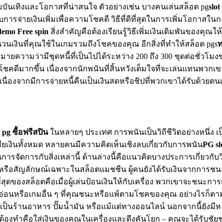
บันเทิงและโอกาสที่น่าสนใจ ตัวอย่างเช่น บางคนเล่นสล็อต pg
slo
กับการจ่ายเงินเพิ่มเพื่อความโชคดี วิธีที่ดีที่สุดในการเพิ่มโอก
emo Free spin
สิ่งสำคัญคือต้องเรียนรู้วิธีเพิ่มเงินเดิมพันของคุณให้
นวนเงินที่คุณใช้ในเกมรวมถึงโชคของคุณ อีกสิ่งที่ทำให้สล็อต pgs
ท
หมายความว่ามีชุดหนี้ที่เป็นไปได้ระหว่าง 200 ถึง 300 ชุดต่อชั่วโมง
ขึ้น เนื่องจากนักพนันที่สิ้นหวังเต็มใจที่จะเล่นแทนพวกเขา สิ
ม เนื่องจากมีการจ่ายหนี้คืนเป็นเงินสดหรือชิปที่พวกเขาได้รับด้วยตน
pg ซื้อฟรีสปิน
ในหลายๆ ประเทศ การพนันเป็นวิถีชีวิตอย่างหนึ่ง 
เงินทั้งหมด หลายคนมีความคิดเห็นเชิงลบเกี่ยวกับการพนัน
PG sl
ารจัดการกับสิ่งเหล่านี้ ด้านล่างนี้คือแนวคิดบางประการเกี่ยวกั
ขหรือสัญลักษณ์เฉพาะในสล็อตแมชชีน ผู้คนยังได้รับเงินจากการชน
สุดของสล็อตคือเมื่อผู้เล่นป้อนเงินให้กับเครื่อง พวกเขาจะชนะการ
นอ่อนหรือเกมอื่น ๆ ที่คุณชนะหรือแพ้ตามโชคของคุณ อย่างไรก็ต
ะเป็นร้านอาหาร ปั๊มน้ำมัน หรือแม้แต่ทางออนไลน์ นอกจากนี้ยังม
ณต้องทำคือใส่เงินของคุณในเครื่องและดึงคันโยก – คุณจะได้รับชัย