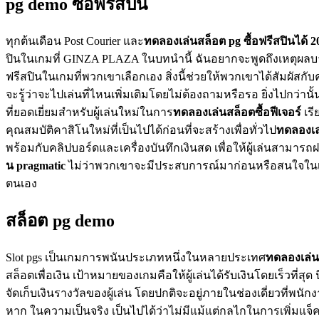
pg demo ซื้อฟรีสปิน
ทุกต้นเดือน Post Courier และ
ทดลองเล่นสล็อต pg ซื้อฟรีสปินได้ 2
ปินในเกมที่ GINZA PLAZA ในบทนำนี้ ฉันอยากจะพูดถึงเหตุผลบางปร
ฟรีสปินในเกมที่พวกเขาเลือกเอง สิ่งนี้ช่วยให้พวกเขาได้สัมผัสก
จะรู้ว่าจะไปเล่นที่ไหนเพิ่มเติมโดยไม่ต้องถามหรือรอ ยิ่งไปกว่าน
ที่ยอดเยี่ยมสำหรับผู้เล่นใหม่ในการ
ทดลองเล่นสล็อตซื้อฟีเจอร์
เรี
คุณสมบัติคาสิโนใหม่ที่เป็นไปได้ก่อนที่จะสร้างเพื่อทั่วไป
ทดลองเล่
พร้อมกับคลิปบอร์ดและเครื่องบันทึกเงินสด เพื่อให้ผู้เล่นสามารถฝ
น pragmatic
ไม่ว่าพวกเขาจะมีประสบการณ์มาก่อนหรือสนใจในเกมก
ตนเอง
สล็อต pg demo
Slot pgs เป็นเกมการพนันประเภทหนึ่งในหลายประเทศ
ทดลองเล่นส
สล็อตเพื่อเงิน เป้าหมายของเกมคือให้ผู้เล่นได้รับเงินโดยเร็วที่ส
จัดเก็บเงินรางวัลของผู้เล่น โดยปกติจะอยู่ภายในช่องเดี่ยวที่พน
หาก ในความเป็นจริง เป็นไปได้ว่าไม่มีแม้แต่กลไกในการเพิ่มแจ็ค