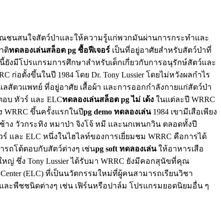
าธารณชนสนใจสัตว์ป่าและให้ความรู้แก่พวกมันผ่านการกระทำและ
าติ
ทดลองเล่นสล็อต pg ซื้อฟีเจอร์
เป็นที่อยู่อาศัยสำหรับสัตว์ป่าที่
ี้ยังมีโปรแกรมการศึกษาสำหรับเด็กเกี่ยวกับการอนุรักษ์สัตว์และ
 ก่อตั้งขึ้นในปี 1984 โดย Dr. Tony Lussier โดยไม่หวังผลกำไร
แพทย์ ที่อยู่อาศัย เสื้อผ้า และการออกกำลังกายแก่สัตว์ป่า
ตอบ ทัวร์ และ ELC
ทดลองเล่นสล็อต pg ไม่ เด้ง
ในแต่ละปี WRRC
ั้ง WRRC ขึ้นครั้งแรกในปี
pg demo ทดลองเล่น
1984 เขามีเสือเพียง
 ช้าง วัวกระทิง หมาป่า จิงโจ้ หมี และนกเพนกวิน ตลอดทั้งปี
วร์ และ ELC หนึ่งในไฮไลท์ของการเยี่ยมชม WRRC คือการได้
ารถโต้ตอบกับสัตว์ต่างๆ เช่น
pg soft ทดลองเล่น
ให้อาหารเสือ
หญ่ ซึ่ง Tony Lussier ได้รับมา WRRC ยังมีคอกสุนัขที่คุณ
 Center (ELC) ที่เป็นนวัตกรรมใหม่ที่ผู้คนสามารถเรียนวิชา
ม้และพืชชนิดต่างๆ เช่น เฟิร์นหรือปาล์ม โปรแกรมยอดนิยมอื่น ๆ