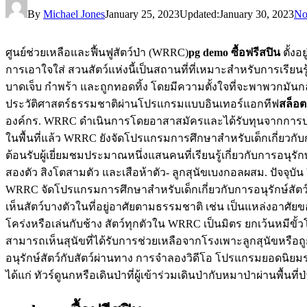
By
Michael Jones
January 25, 2023
Updated:
January 30, 2023
No
ศูนย์ช่วยเหลือและฟื้นฟูสัตว์ป่า (WRRC)
pg demo ซื้อฟรีสปิน
ตั้งอ
การเอาใจใส่ สวนสัตว์แห่งนี้เป็นสถานที่ที่เหมาะสำหรับการเรี
บาดเจ็บ กำพร้า และถูกทอดทิ้ง โดยมีความตั้งใจที่จะพาพวกมันกลั
ประวัติศาสตร์ธรรมชาติผ่านโปรแกรมแบบอินเทอร์แอกทีฟ
สล็อต
องค์กร. WRRC ดำเนินการโดยอาสาสมัครและได้รับทุนจากการบริจ
ในพื้นที่แล้ว WRRC ยังจัดโปรแกรมการศึกษาสำหรับเด็กเกี่ยวก
ต้อนรับผู้เยี่ยมชมประมาณหนึ่งแสนคนที่เรียนรู้เกี่ยวกับการอนุรัก
สองตัว สิงโตสามตัว และเสือห้าตัว- ลูกสุนัขเบงกอลผสม. ปัจจุบัน 
WRRC จัดโปรแกรมการศึกษาสำหรับเด็กเกี่ยวกับการอนุรักษ์สัต
เห็นสัตว์บางตัวในที่อยู่อาศัยตามธรรมชาติ เช่น เป็นแหล่งอาศัย
โคร่งหรือเล่นกับช้าง สัตว์ทุกตัวใน WRRC เป็นมิตร ยกเว้นหมีขั้
สามารถเห็นสุนัขที่ได้รับการช่วยเหลือจากโรงเพาะลูกสุนัขหรือถูกท
อนุรักษ์สัตว์กับสัตว์ผ่านทาง การจำลองวิดีโอ โปรแกรมยอดนิยมรา
ได้แก่ ทัวร์ดูนกหรือเดินป่าที่ผู้เข้าร่วมเดินป่ากับหมาป่าผ่านพื้น