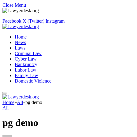
Close Menu
Facebook
X (Twitter)
Instagram
Home
News
Laws
Criminal Law
Cyber Law
Bankruptcy
Labor Law
Family Law
Domestic Violence
Home
»
All
»
pg demo
All
pg demo