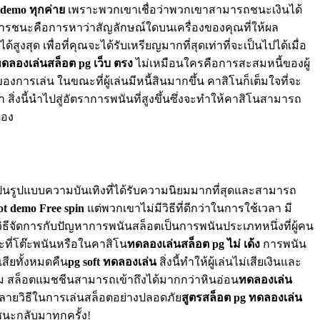
t demo ทุกค่าย
เพราะพวกเขาเชื่อว่าพวกเขาสามารถชนะเงินได้
าสในการชนะคือการหาว่าสัญลักษณ์ใดบนเครื่องของคุณที่ให้ผล
ได้สูงสุด เพื่อที่คุณจะได้รับเหรียญมากที่สุดเท่าที่จะเป็นไปได้เมื่อ
ดลองเล่นสล็อต pg เว็บ ตรง
ไม่เหมือนใครคือการสะสมหนี้ของผู้
ของการเล่น ในขณะที่ผู้เล่นมีหนี้สินมากขึ้น คาสิโนก็เต็มใจที่จะ
่งนี้นำไปสู่อัตราการพนันที่สูงขึ้นซึ่งจะทำให้คาสิโนสามารถ
เอง
เป็นรูปแบบความบันเทิงที่ได้รับความนิยมมากที่สุดและสามารถ
ot demo Free spin
แต่พวกเขาไม่มีวิธีที่ดีกว่าในการใช้เวลา มี
บวิธีจัดการกับปัญหาการพนันสล็อตเป็นการพนันประเภทหนึ่งที่ผู้คน
ะที่โต๊ะพนันหรือในคาสิโน
ทดลองเล่นสล็อต pg ไม่ เด้ง
การพนัน
เสียทั้งหมดคืน
pg soft ทดลองเล่น
สิ่งนี้ทำให้ผู้เล่นไม่เสียเงินและ
าม สล็อตแมชชีนสามารถเข้าถึงได้มากกว่าหินอ่อน
ทดลองเล่น
ีหลายวิธีในการเล่นสล็อตอย่างปลอดภัย
สูตรสล็อต pg ทดลองเล่น
ชนะกลับมาทุกครั้ง!